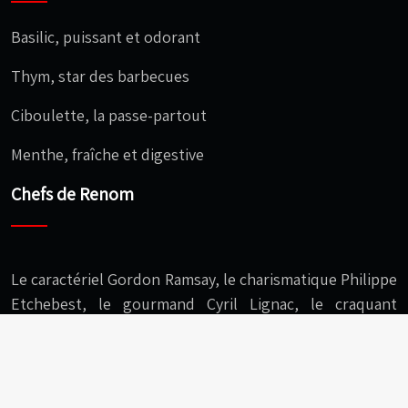
Basilic, puissant et odorant
Thym, star des barbecues
Ciboulette, la passe-partout
Menthe, fraîche et digestive
Chefs de Renom
Le caractériel Gordon Ramsay, le charismatique Philippe
Etchebest, le gourmand Cyril Lignac, le craquant
Christophe Michalak, l’audacieux Cédric Grolet…
C’est le moi le chef : s’équiper, cuisiner, savourer !