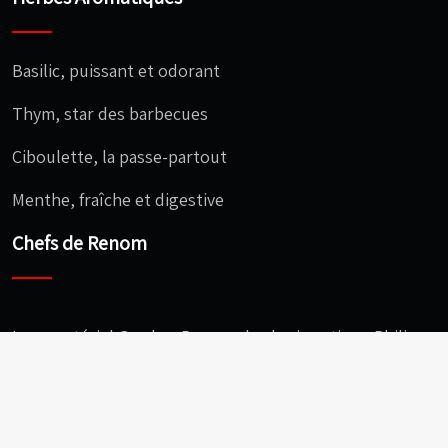
Basilic, puissant et odorant
Thym, star des barbecues
Ciboulette, la passe-partout
Menthe, fraîche et digestive
Chefs de Renom
Le caractériel Gordon Ramsay, le charismatique Philippe
Etchebest, le gourmand Cyril Lignac, le craquant
Christophe Michalak, l’audacieux Cédric Grolet…