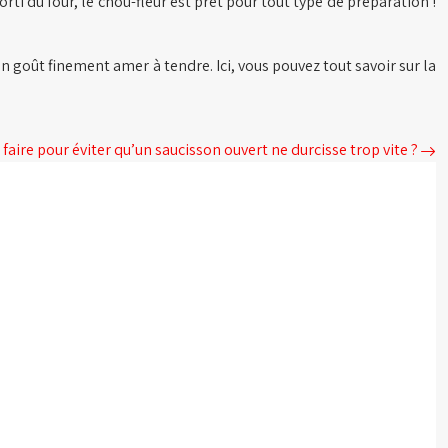
rti du four, le chou-fleur est prêt pour tout type de préparation !
un goût finement amer à tendre. Ici, vous pouvez tout savoir sur la
faire pour éviter qu’un saucisson ouvert ne durcisse trop vite ?