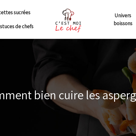
ettes sucrées
Univers
boissons
astuces de chefs
ment bien cuire les asperg