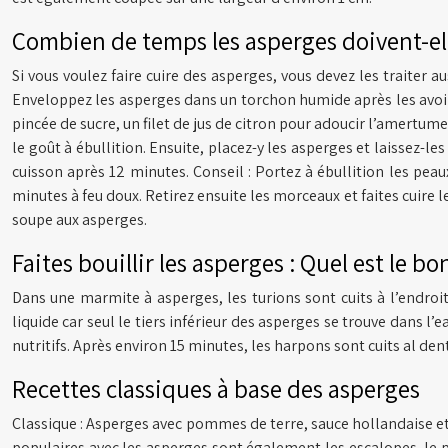
Combien de temps les asperges doivent-ell
Si vous voulez faire cuire des asperges, vous devez les traiter 
Enveloppez les asperges dans un torchon humide après les avoir a
pincée de sucre, un filet de jus de citron pour adoucir l’amertume
le goût à ébullition. Ensuite, placez-y les asperges et laissez-le
cuisson après 12 minutes. Conseil : Portez à ébullition les peau
minutes à feu doux. Retirez ensuite les morceaux et faites cuire l
soupe aux asperges.
Faites bouillir les asperges : Quel est le bo
Dans une marmite à asperges, les turions sont cuits à l’endroit
liquide car seul le tiers inférieur des asperges se trouve dans l
nutritifs. Après environ 15 minutes, les harpons sont cuits al dent
Recettes classiques à base des asperges
Classique : Asperges avec pommes de terre, sauce hollandaise e
populaires avec les asperges sont également les escalopes, le p