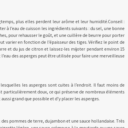
ngtemps, plus elles perdent leur arôme et leur humidité.Conseil :
r à l’eau de cuisson les ingrédients suivants : du sel, une bonne
ches, pour rehausser le goût, et une cuillère de beurre pour porter
t varier en fonction de l’épaisseur des tiges. Vérifiez le point de
rre et du jus de citron et laissez-les mijoter pendant environ 15
t l’eau des asperges peut être utilisée pour faire une merveilleuse
esquelles les asperges sont cuites à l’endroit. Il faut moins de
on est particulièrement doux, ce qui préserve de nombreux éléments
t aussi grand que possible et d’y placer les asperges.
c des pommes de terre, du jambon et une sauce hollandaise. Très
inaigrette légère, une sauce crémeuse à la moutarde ou une sauce