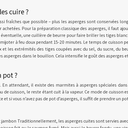
es cuire ?
aussi fraîches que possible – plus les asperges sont conservées lo
chetées. Pour la préparation classique des asperges, il faut ajoute
 éventuelle, une cuillère de beurre pour faire briller les tiges blan
s mijoter à feu doux pendant 15-20 minutes. Le temps de cuisson peu
x et les extrémités des tiges coupées avec du sel, du sucre, du beu
es asperges dans le bouillon. Cela intensifie le goût des asperges e
n pot ?
. En attendant, il existe des marmites à asperges spéciales dans l
’eau de cuisson, le reste étant cuit à la vapeur. Ce mode de cuiss
e et si vous n’avez pas de pot d’asperges, il suffit de prendre un po
t jambon Traditionnellement, les asperges cuites sont servies ave
oisson frit ou le saumon fumé. Mais aussi le beurre fondu, une v