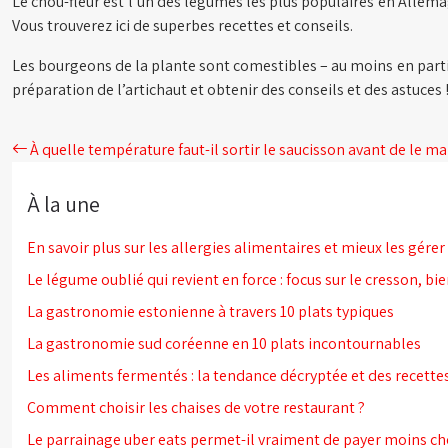
Le chou-fleur est l’un des légumes les plus populaires en Allemagn
Vous trouverez ici de superbes recettes et conseils.
Les bourgeons de la plante sont comestibles – au moins en partie. 
préparation de l’artichaut et obtenir des conseils et des astuces 
À quelle température faut-il sortir le saucisson avant de le m
À la une
En savoir plus sur les allergies alimentaires et mieux les gérer 
Le légume oublié qui revient en force : focus sur le cresson, bien
La gastronomie estonienne à travers 10 plats typiques
La gastronomie sud coréenne en 10 plats incontournables
Les aliments fermentés : la tendance décryptée et des recette
Comment choisir les chaises de votre restaurant ?
Le parrainage uber eats permet-il vraiment de payer moins c