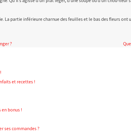
e. Qu’il s’agisse d’un plat léger, d’une soupe ou d’un chou-fleur so
La partie inférieure charnue des feuilles et le bas des fleurs ont 
!
anger ?
Que 
!
faits et recettes !
s en bonus !
her ses commandes ?