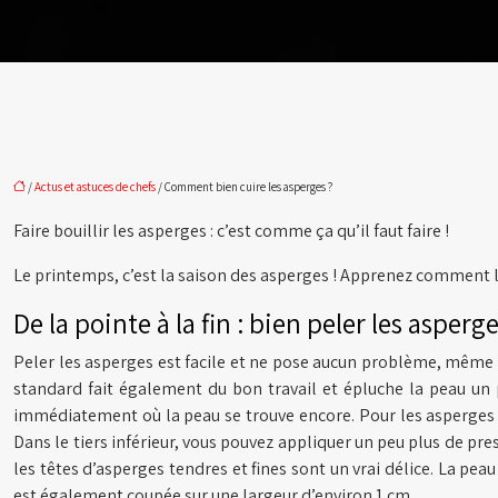
/
Actus et astuces de chefs
/ Comment bien cuire les asperges ?
Faire bouillir les asperges : c’est comme ça qu’il faut faire !
Le printemps, c’est la saison des asperges ! Apprenez comment le
De la pointe à la fin : bien peler les asperg
Peler les asperges est facile et ne pose aucun problème, même 
standard fait également du bon travail et épluche la peau un pe
immédiatement où la peau se trouve encore. Pour les asperges bl
Dans le tiers inférieur, vous pouvez appliquer un peu plus de pres
les têtes d’asperges tendres et fines sont un vrai délice. La peau
est également coupée sur une largeur d’environ 1 cm.