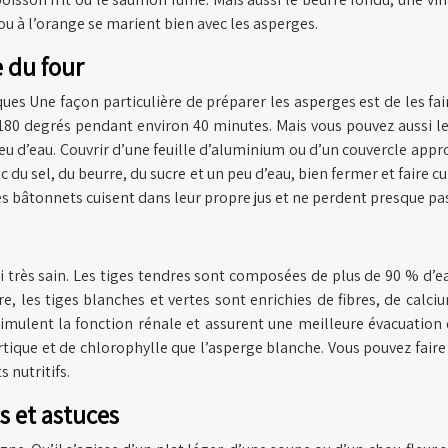
u à l’orange se marient bien avec les asperges.
e du four
es Une façon particulière de préparer les asperges est de les fair
80 degrés pendant environ 40 minutes. Mais vous pouvez aussi le fai
peu d’eau. Couvrir d’une feuille d’aluminium ou d’un couvercle appro
c du sel, du beurre, du sucre et un peu d’eau, bien fermer et faire 
s bâtonnets cuisent dans leur propre jus et ne perdent presque pa
si très sain. Les tiges tendres sont composées de plus de 90 % d’
re, les tiges blanches et vertes sont enrichies de fibres, de cal
stimulent la fonction rénale et assurent une meilleure évacuation d
tique et de chlorophylle que l’asperge blanche. Vous pouvez faire bo
 nutritifs.
cs et astuces