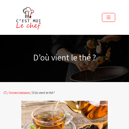
D’où vient le thé ?
/
Univers boissons
/ D’où vient le thé ?