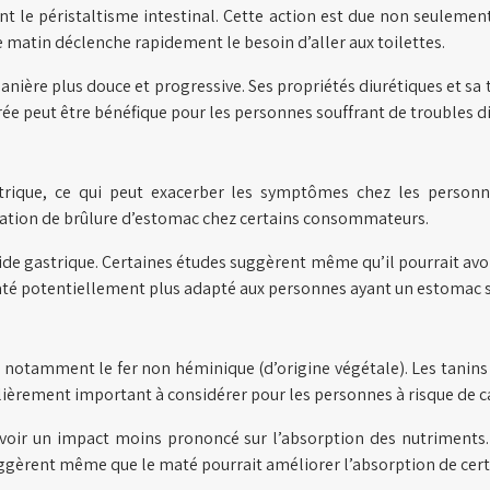
ent le péristaltisme intestinal. Cette action est due non seuleme
matin déclenche rapidement le besoin d’aller aux toilettes.
nière plus douce et progressive. Ses propriétés diurétiques et sa t
brée peut être bénéfique pour les personnes souffrant de troubles di
rique, ce qui peut exacerber les symptômes chez les personne
sation de brûlure d’estomac chez certains consommateurs.
acide gastrique. Certaines études suggèrent même qu’il pourrait av
até potentiellement plus adapté aux personnes ayant un estomac s
s, notamment le fer non héminique (d’origine végétale). Les tanins
ièrement important à considérer pour les personnes à risque de ca
voir un impact moins prononcé sur l’absorption des nutriments. 
uggèrent même que le maté pourrait améliorer l’absorption de cert