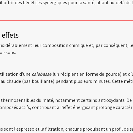
 offrir des bénéfices synergiques pour la santé, allant au-delà d
 effets
nsidérablement leur composition chimique et, par conséquent, leu
oissons.
tilisation d’une
calebasse
(un récipient en forme de gourde) et d
l’eau chaude (pas bouillante) pendant plusieurs minutes. Cette m
s thermosensibles du maté, notamment certains antioxydants. De pl
omposés actifs, contribuant à l’effet énergisant prolongé caractér
 sont l’espresso et la filtration, chacune produisant un profil de s