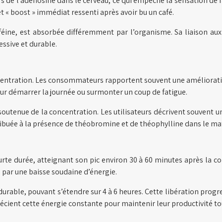
rs de l’adénosine dans le cerveau, ce qui empêche la sensation de
t « boost » immédiat ressenti après avoir bu un café.
éine, est absorbée différemment par l’organisme. Sa liaison au
essive et durable.
concentration. Les consommateurs rapportent souvent une améliorati
pour démarrer la journée ou surmonter un coup de fatigue.
soutenue de la concentration. Les utilisateurs décrivent souvent u
ttribuée à la présence de théobromine et de théophylline dans le ma
urte durée, atteignant son pic environ 30 à 60 minutes après la
sé par une baisse soudaine d’énergie.
rable, pouvant s’étendre sur 4 à 6 heures. Cette libération progre
écient cette énergie constante pour maintenir leur productivité tou