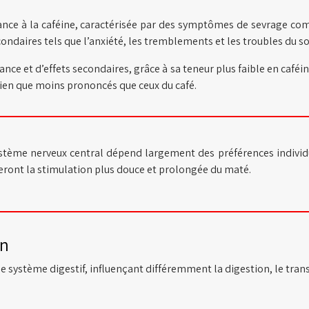
e à la caféine, caractérisée par des symptômes de sevrage comme d
ndaires tels que l’anxiété, les tremblements et les troubles du 
ce et d’effets secondaires, grâce à sa teneur plus faible en caf
bien que moins prononcés que ceux du café.
ystème nerveux central dépend largement des préférences individuel
cieront la stimulation plus douce et prolongée du maté.
on
le système digestif, influençant différemment la digestion, le trans