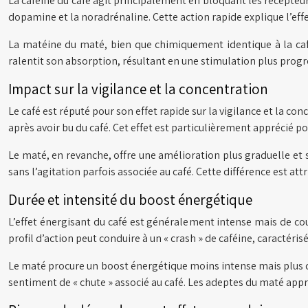
La caféine du café agit principalement en bloquant les récepteu
dopamine et la noradrénaline. Cette action rapide explique l’effe
La matéine du maté, bien que chimiquement identique à la caf
ralentit son absorption, résultant en une stimulation plus progr
Impact sur la vigilance et la concentration
Le café est réputé pour son effet rapide sur la vigilance et la 
après avoir bu du café. Cet effet est particulièrement apprécié 
Le maté, en revanche, offre une amélioration plus graduelle et 
sans l’agitation parfois associée au café. Cette différence est a
Durée et intensité du boost énergétique
L’effet énergisant du café est généralement intense mais de co
profil d’action peut conduire à un « crash » de caféine, caractéri
Le maté procure un boost énergétique moins intense mais plus du
sentiment de « chute » associé au café. Les adeptes du maté appr