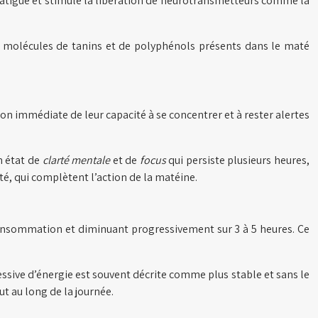
 fatigue et stimule la libération de neurotransmetteurs comme la
x molécules de tanins et de polyphénols présents dans le maté
on immédiate de leur capacité à se concentrer et à rester alertes
n état de
clarté mentale
et de
focus
qui persiste plusieurs heures,
té, qui complètent l’action de la matéine.
 consommation et diminuant progressivement sur 3 à 5 heures. Ce
ssive d’énergie est souvent décrite comme plus stable et sans le
t au long de la journée.