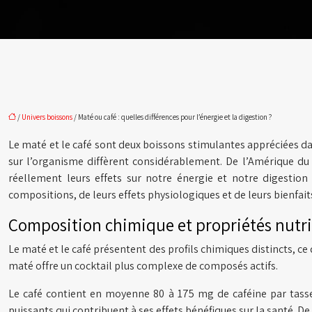
/
Univers boissons
/ Maté ou café : quelles différences pour l’énergie et la digestion ?
Le maté et le café sont deux boissons stimulantes appréciées dan
sur l’organisme diffèrent considérablement. De l’Amérique du 
réellement leurs effets sur notre énergie et notre digestio
compositions, de leurs effets physiologiques et de leurs bienfait
Composition chimique et propriétés nutri
Le maté et le café présentent des profils chimiques distincts, ce 
maté offre un cocktail plus complexe de composés actifs.
Le café contient en moyenne 80 à 175 mg de caféine par tasse
puissants qui contribuent à ses effets bénéfiques sur la santé. 