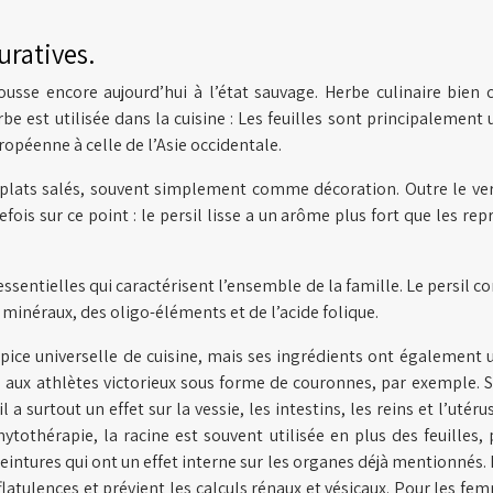
uratives.
pousse encore aujourd’hui à l’état sauvage. Herbe culinaire bien
erbe est utilisée dans la cuisine : Les feuilles sont principalement
ropéenne à celle de l’Asie occidentale.
plats salés, souvent simplement comme décoration. Outre le vert
efois sur ce point : le persil lisse a un arôme plus fort que les re
s essentielles qui caractérisent l’ensemble de la famille. Le per
x minéraux, des oligo-éléments et de l’acide folique.
ce universelle de cuisine, mais ses ingrédients ont également un
 aux athlètes victorieux sous forme de couronnes, par exemple. Se
 surtout un effet sur la vessie, les intestins, les reins et l’utér
tothérapie, la racine est souvent utilisée en plus des feuilles, 
intures qui ont un effet interne sur les organes déjà mentionnés. Da
es flatulences et prévient les calculs rénaux et vésicaux. Pour les