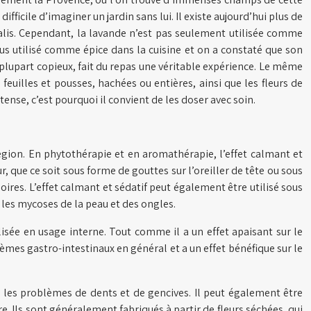
ficile d’imaginer un jardin sans lui. Il existe aujourd’hui plus de
inalis. Cependant, la lavande n’est pas seulement utilisée comme
lus utilisé comme épice dans la cuisine et on a constaté que son
plupart copieux, fait du repas une véritable expérience. Le même
feuilles et pousses, hachées ou entières, ainsi que les fleurs de
nse, c’est pourquoi il convient de les doser avec soin.
égion. En phytothérapie et en aromathérapie, l’effet calmant et
 que ce soit sous forme de gouttes sur l’oreiller de tête ou sous
oires. L’effet calmant et sédatif peut également être utilisé sous
u les mycoses de la peau et des ongles.
lisée en usage interne. Tout comme il a un effet apaisant sur le
èmes gastro-intestinaux en général et a un effet bénéfique sur le
ur les problèmes de dents et de gencives. Il peut également être
re. Ils sont généralement fabriqués à partir de fleurs séchées, qui