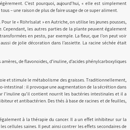
légèrement. C’est pourquoi, aujourd’hui, « elle est simplement
tous – une raison de plus de faire usage de ce super aliment.
 Pour le « Röhrlsalat » en Autriche, on utilise les jeunes pousses,
ue. Cependant, les autres parties de la plante peuvent également
transformées en pesto, par exemple. La fleur, que l’on peut voir
ussi de jolie décoration dans l’assiette. La racine séchée était
 amères, de flavonoïdes, d’inuline, d’acides phénylcarboxyliques
le foie et stimule le métabolisme des graisses. Traditionnellement,
gastro-intestinal : il provoque une augmentation de la sécrétion dans
 l’inuline qu’il contient nourrit les bactéries intestinales et il a
biteur et antibactérien. Des thés à base de racines et de feuilles,
alement à la thérapie du cancer. Il a un effet inhibiteur sur la
s cellules saines. Il peut ainsi contrer les effets secondaires de