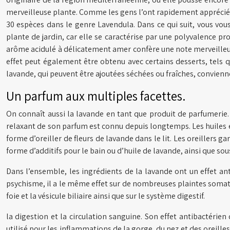
merveilleuse plante. Comme les gens l’ont rapidement apprécié, il 
30 espèces dans le genre Lavendula. Dans ce qui suit, vous vous
plante de jardin, car elle se caractérise par une polyvalence p
arôme acidulé à délicatement amer confère une note merveilleuse
effet peut également être obtenu avec certains desserts, tels qu
lavande, qui peuvent être ajoutées séchées ou fraîches, convienn
Un parfum aux multiples facettes.
On connaît aussi la lavande en tant que produit de parfumerie.
relaxant de son parfum est connu depuis longtemps. Les huiles es
forme d’oreiller de fleurs de lavande dans le lit. Les oreillers 
forme d’additifs pour le bain ou d’huile de lavande, ainsi que so
Dans l’ensemble, les ingrédients de la lavande ont un effet ant
psychisme, il a le même effet sur de nombreuses plaintes somatiq
foie et la vésicule biliaire ainsi que sur le système digestif.
la digestion et la circulation sanguine. Son effet antibactérie
utilisé pour les inflammations de la gorge, du nez et des oreilles