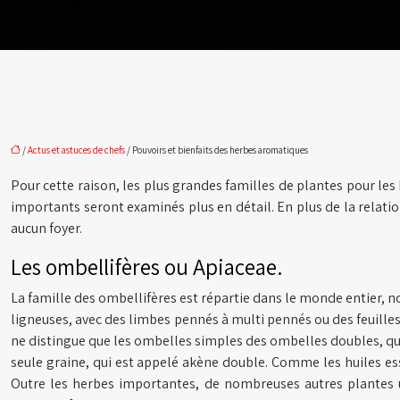
/
Actus et astuces de chefs
/ Pouvoirs et bienfaits des herbes aromatiques
Pour cette raison, les plus grandes familles de plantes pour les
importants seront examinés plus en détail. En plus de la relatio
aucun foyer.
Les ombellifères ou Apiaceae.
La famille des ombellifères est répartie dans le monde entier,
ligneuses, avec des limbes pennés à multi pennés ou des feuilles d
ne distingue que les ombelles simples des ombelles doubles, qui p
seule graine, qui est appelé akène double. Comme les huiles es
Outre les herbes importantes, de nombreuses autres plantes uti