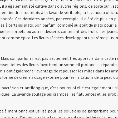
a également été cultivé dans d’autres régions, de sorte qu’il est dif
 en tiendrez toutefois à la lavande véritable, la lavendula offic
rononcée. Ces dernières années, par exemple, il a été de plus en p
 à certains plats. Son parfum, combiné au goût de plats pour la 
e les sorbets ou autres desserts contenant des fruits. Les jeunes 
ent comme épice. Les fleurs séchées développent un arôme plus inte
 Mais son parfum n’est pas seulement très apprécié dans cette r
sentielles des fleurs favorisent un sommeil profond et réparateur,
garnis ont également l’avantage de repousser les mites dans les arm
us forme de crème à usage externe pour les irritations de la peau o
ibactérien et antifongique, c’est pourquoi elle est également uti
ues. La lavande soulage les crampes, les flatulences et les probl
n déjà mentionné est utilisé pour les solutions de gargarisme po
. La forme d’administration la plus courante est le thé ou la teintu