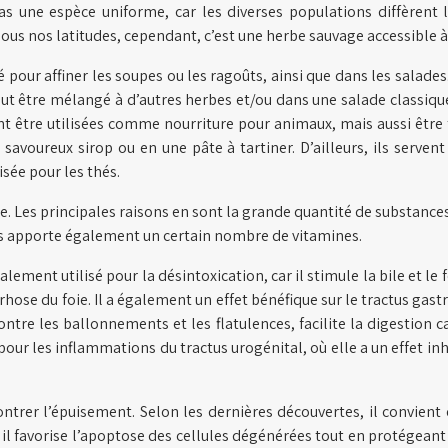
as une espèce uniforme, car les diverses populations diffèrent 
ous nos latitudes, cependant, c’est une herbe sauvage accessible à 
pour affiner les soupes ou les ragoûts, ainsi que dans les salades.
peut être mélangé à d’autres herbes et/ou dans une salade classiq
nt être utilisées comme nourriture pour animaux, mais aussi être 
voureux sirop ou en une pâte à tartiner. D’ailleurs, ils servent a
isée pour les thés.
. Les principales raisons en sont la grande quantité de substances
vous apporte également un certain nombre de vitamines.
palement utilisé pour la désintoxication, car il stimule la bile et 
la cirrhose du foie. Il a également un effet bénéfique sur le tractus 
ntre les ballonnements et les flatulences, facilite la digestion car
ur les inflammations du tractus urogénital, où elle a un effet inhi
trer l’épuisement. Selon les dernières découvertes, il convient ég
il favorise l’apoptose des cellules dégénérées tout en protégeant le