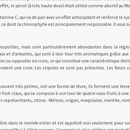
fet, le persil (à très haute dose) était utilisé comme abortif au M
amine C, qui va de pair avec un effet antioxydant et renforce le sy
, ce dont la chlorophylle est principalement responsable. Il vous s
opolites, mais sont particulièrement abondantes dans la régio
x et d’arbustes, qui sont à leur tour très aromatiques grâce aux h
 ou opposées en croix, ce qui constitue une caractéristique disti
meraient une croix. Les stipules ne sont pas présentes. Les fleur
souvent très petites, ont une forme de lèvre, ils forment une lèv
le fruit claus, qui se compose à son tour de quatre sous-fruits à u
s représentants, citons : Mélisse, origan, marjolaine, menthe, roma
ns dans le monde entier et est apprécié non seulement pour son
 aujourd’hui à l’état sauvage. L’exemple le plus célèbre est prob