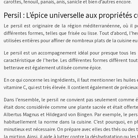
carottes, fenouil, panais, anis, sanicle et bien d’autres encore.
Persil : L’épice universelle aux propriétés c
Le persil est originaire de la région méditerranéenne, où il 
différentes formes, telles que frisée ou lisse. Tout d’abord, l’h
utilisées entières pour affiner de nombreux plats de la cuisine eu
Le persil est un accompagnement idéal pour presque tous les 
caractéristique de l’herbe. Les différentes formes diffèrent tout
betterave est également utilisée comme épice.
En ce qui concerne les ingrédients, il faut mentionner les huile
vitamine C, qui est très élevée. Il contient également de précieu
Dans l’ensemble, le persil ne convient pas seulement comme épi
était donc considérée comme une plante sacrée et était offerte
Albertus Magnus et Hildegard von Bingen. Par exemple, le persil a
habituellement la norme dans la cuisine. C’est pourquoi, en phy
minutieux est nécessaire. On prépare avec elles des thés ou des te
la miction. Ainsi, il aide à lutter contre la déshydratation ou l