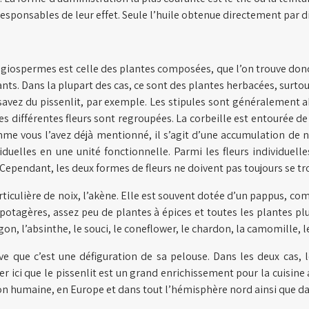
esponsables de leur effet. Seule l’huile obtenue directement par dis
angiospermes est celle des plantes composées, que l’on trouve donc
s. Dans la plupart des cas, ce sont des plantes herbacées, surtout
avez du pissenlit, par exemple. Les stipules sont généralement abs
 différentes fleurs sont regroupées. La corbeille est entourée de
 comme vous l’avez déjà mentionné, il s’agit d’une accumulation de
duelles en une unité fonctionnelle. Parmi les fleurs individuell
ependant, les deux formes de fleurs ne doivent pas toujours se tro
iculière de noix, l’akène. Elle est souvent dotée d’un pappus, com
potagères, assez peu de plantes à épices et toutes les plantes plu
ragon, l’absinthe, le souci, le coneflower, le chardon, la camomille, 
e que c’est une défiguration de sa pelouse. Dans les deux cas, l
ci que le pissenlit est un grand enrichissement pour la cuisine a
on humaine, en Europe et dans tout l’hémisphère nord ainsi que d