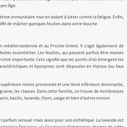
oyen Âge.
stème immunitaire tout en aidant à lutter contre la fatigue. Enfin,
uffit de mâcher quelques feuilles dans votre bouche.
n méditerranéenne et au Proche-Orient. Il s’agit également de
uiles essentielles. Les feuilles, qui peuvent parfois être munies
nctive importante. Cela signifie que les points d’où émergent les
s caractéristiques et éponymes sont disposées en thyrsus (ou faux
re supérieure moins prononcée et une lèvre inférieure dominante,
ne graine, les clauses. Dans cette famille, on trouve de nombreuses
rin, basilic, lavande, thym, sauge et bien d’autres encore.
 parfum sensuel mais aussi pour son esthétique. La lavande est
ablement la Provence, où l’on trouve d’immenses champs de cette