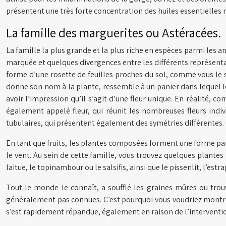
présentent une très forte concentration des huiles essentielles r
La famille des marguerites ou Astéracées.
La famille la plus grande et la plus riche en espèces parmi les 
marquée et quelques divergences entre les différents représentant
forme d’une rosette de feuilles proches du sol, comme vous le s
donne son nom à la plante, ressemble à un panier dans lequel les
avoir l’impression qu’il s’agit d’une fleur unique. En réalité,
également appelé fleur, qui réunit les nombreuses fleurs indivi
tubulaires, qui présentent également des symétries différentes. C
En tant que fruits, les plantes composées forment une forme part
le vent. Au sein de cette famille, vous trouvez quelques plantes 
laitue, le topinambour ou le salsifis, ainsi que le pissenlit, l’est
Tout le monde le connaît, a soufflé les graines mûres ou trouv
généralement pas connues. C’est pourquoi vous voudriez montrer i
s’est rapidement répandue, également en raison de l’interventi