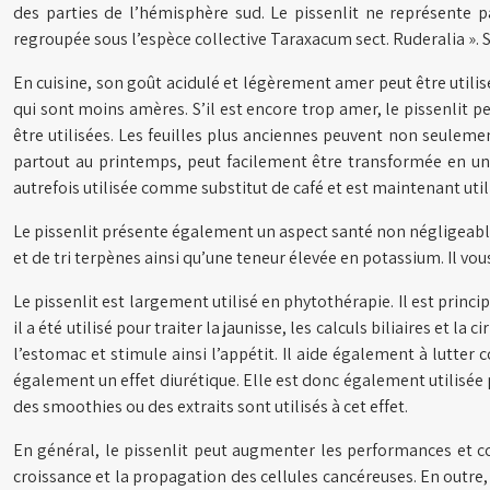
des parties de l’hémisphère sud. Le pissenlit ne représente p
regroupée sous l’espèce collective Taraxacum sect. Ruderalia ». S
En cuisine, son goût acidulé et légèrement amer peut être utilisé 
qui sont moins amères. S’il est encore trop amer, le pissenlit 
être utilisées. Les feuilles plus anciennes peuvent non seuleme
partout au printemps, peut facilement être transformée en un sa
autrefois utilisée comme substitut de café et est maintenant util
Le pissenlit présente également un aspect santé non négligeable
et de tri terpènes ainsi qu’une teneur élevée en potassium. Il 
Le pissenlit est largement utilisé en phytothérapie. Il est princi
il a été utilisé pour traiter la jaunisse, les calculs biliaires et 
l’estomac et stimule ainsi l’appétit. Il aide également à lutter co
également un effet diurétique. Elle est donc également utilisée po
des smoothies ou des extraits sont utilisés à cet effet.
En général, le pissenlit peut augmenter les performances et con
croissance et la propagation des cellules cancéreuses. En outre, 