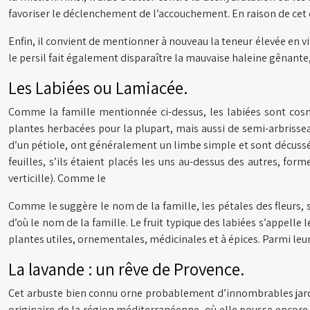
favoriser le déclenchement de l’accouchement. En raison de cet ef
Enfin, il convient de mentionner à nouveau la teneur élevée en vit
le persil fait également disparaître la mauvaise haleine gênante
Les Labiées ou Lamiacée.
Comme la famille mentionnée ci-dessus, les labiées sont cosm
plantes herbacées pour la plupart, mais aussi de semi-arbrisseau
d’un pétiole, ont généralement un limbe simple et sont décussées
feuilles, s’ils étaient placés les uns au-dessus des autres, for
verticille). Comme le
Comme le suggère le nom de la famille, les pétales des fleurs, 
d’où le nom de la famille. Le fruit typique des labiées s’appelle 
plantes utiles, ornementales, médicinales et à épices. Parmi leur
La lavande : un rêve de Provence.
Cet arbuste bien connu orne probablement d’innombrables jardi
originaire de la région méditerranéenne, où elle pousse encore