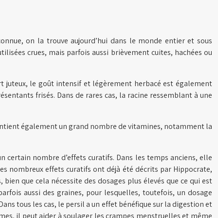
 connue, on la trouve aujourd’hui dans le monde entier et sous
 utilisées crues, mais parfois aussi brièvement cuites, hachées ou
 juteux, le goût intensif et légèrement herbacé est également
présentants frisés. Dans de rares cas, la racine ressemblant à une
sil contient également un grand nombre de vitamines, notamment la
 certain nombre d’effets curatifs. Dans les temps anciens, elle
s nombreux effets curatifs ont déjà été décrits par Hippocrate,
us, bien que cela nécessite des dosages plus élevés que ce qui est
parfois aussi des graines, pour lesquelles, toutefois, un dosage
ns tous les cas, le persil a un effet bénéfique sur la digestion et
 femmes, il peut aider à soulager les crampes menstruelles et même