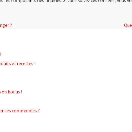
ns les composants des liquides. Si vous suivez ces conseils, vous v
anger ?
Que 
!
faits et recettes !
s en bonus !
her ses commandes ?