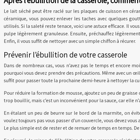
Après l’ébullition de la casserole, comment
Le lait séché peut être raclé sur les plaques de cuisson en céra
céramique, vous pouvez enlever les taches avec quelques gout
utilisés. Si la saleté reste tenace, voici une astuce efficace. Il 
pulpe légèrement granuleuse. Ensuite, préchauffez légèrement l
Enfin, il vous suffit de nettoyer avec un simple chiffon à récurer.
Prévenir l’ébullition de votre casserole
Dans de nombreux cas, vous n’avez pas le temps et encore moins 
pourquoi vous devez prendre des précautions. Même avec un œil
suffit pour passer toute la prochaine demi-heure à nettoyer la cu
Pour réduire la formation de mousse, ajoutez un peu de graisse ou
trop bouillir, mais c’est un inconvénient pour la sauce, car elle n
En étalant un peu de beurre sur le bord de la marmite, on évit
voulez toujours pas vous passer d’un couvercle, vous devez vous a
Le plus simple est de rester et de remuer de temps en temps. De