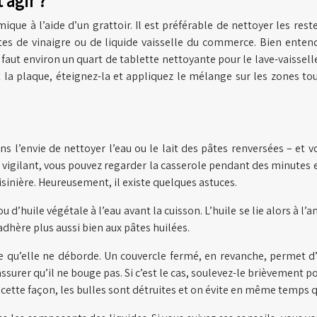
 agir ?
mique à l’aide d’un grattoir. Il est préférable de nettoyer les res
tes de vinaigre ou de liquide vaisselle du commerce. Bien enten
vous faut environ un quart de tablette nettoyante pour le lave-vaisse
a plaque, éteignez-la et appliquez le mélange sur les zones touc
l’envie de nettoyer l’eau ou le lait des pâtes renversées – et vo
 vigilant, vous pouvez regarder la casserole pendant des minutes
isinière. Heureusement, il existe quelques astuces.
 d’huile végétale à l’eau avant la cuisson. L’huile se lie alors à l
’adhère plus aussi bien aux pâtes huilées.
e qu’elle ne déborde. Un couvercle fermé, en revanche, permet d’é
ssurer qu’il ne bouge pas. Si c’est le cas, soulevez-le brièvement 
 cette façon, les bulles sont détruites et on évite en même temps 