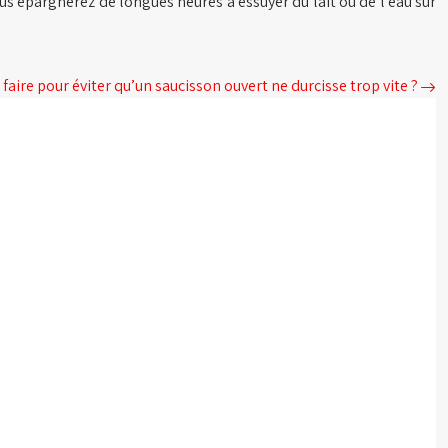
ous épargnerez de longues heures à essuyer du lait ou de l’eau sur
faire pour éviter qu’un saucisson ouvert ne durcisse trop vite ?