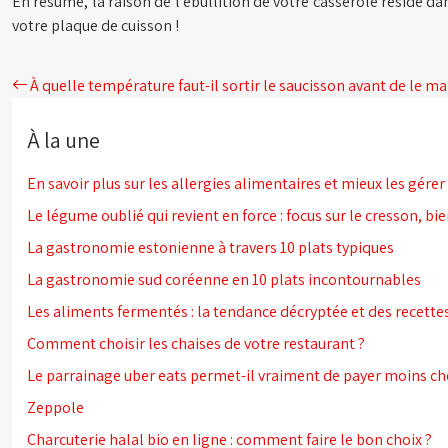
En résumé, la raison de l’ébullition de votre casserole réside da
votre plaque de cuisson !
À quelle température faut-il sortir le saucisson avant de le m
À la une
En savoir plus sur les allergies alimentaires et mieux les gérer 
Le légume oublié qui revient en force : focus sur le cresson, bien
La gastronomie estonienne à travers 10 plats typiques
La gastronomie sud coréenne en 10 plats incontournables
Les aliments fermentés : la tendance décryptée et des recette
Comment choisir les chaises de votre restaurant ?
Le parrainage uber eats permet-il vraiment de payer moins c
Zeppole
Charcuterie halal bio en ligne : comment faire le bon choix ?