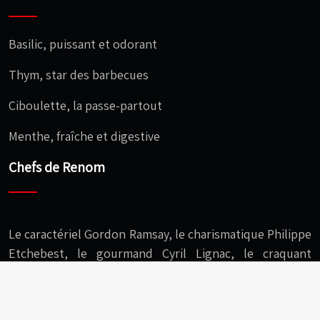
Basilic, puissant et odorant
Thym, star des barbecues
Ciboulette, la passe-partout
Menthe, fraîche et digestive
Chefs de Renom
Le caractériel Gordon Ramsay, le charismatique Philippe
Etchebest, le gourmand Cyril Lignac, le craquant
Christophe Michalak, l’audacieux Cédric Grolet…
C’est le moi le chef : s’équiper, cuisiner, savourer !