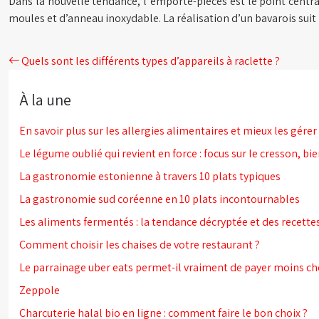
Dans la nouvelle tendance, l”emporte-pièces est le point central
moules et d’anneau inoxydable. La réalisation d’un bavarois sui
Quels sont les différents types d’appareils à raclette ?
À la une
En savoir plus sur les allergies alimentaires et mieux les gérer 
Le légume oublié qui revient en force : focus sur le cresson, bien
La gastronomie estonienne à travers 10 plats typiques
La gastronomie sud coréenne en 10 plats incontournables
Les aliments fermentés : la tendance décryptée et des recette
Comment choisir les chaises de votre restaurant ?
Le parrainage uber eats permet-il vraiment de payer moins c
Zeppole
Charcuterie halal bio en ligne : comment faire le bon choix ?