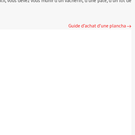
tif, vous devez vous munir d’un vacherin, d’une pâte, d’un lot de
Guide d’achat d’une plancha