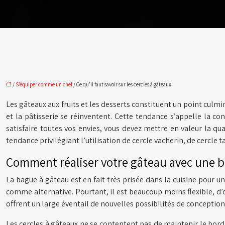
/
S’équiper comme un chef
/ Ce qu’il faut savoir sur les cercles à gâteaux
Les gâteaux aux fruits et les desserts constituent un point culmina
et la pâtisserie se réinventent. Cette tendance s’appelle la co
satisfaire toutes vos envies, vous devez mettre en valeur la qu
tendance privilégiant l’utilisation de cercle vacherin, de cercle t
Comment réaliser votre gâteau avec une 
La bague à gâteau est en fait très prisée dans la cuisine pour u
comme alternative. Pourtant, il est beaucoup moins flexible, d’où
offrent un large éventail de nouvelles possibilités de conception
Les cercles à gâteaux ne se contentent pas de maintenir le bord 