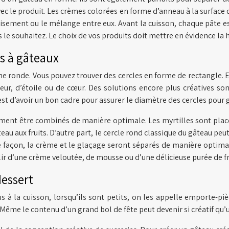
ec le produit. Les crèmes colorées en forme d’anneau à la surface d
roisement ou le mélange entre eux. Avant la cuisson, chaque pâte
ous le souhaitez. Le choix de vos produits doit mettre en évidence l
es à gâteaux
 ronde. Vous pouvez trouver des cercles en forme de rectangle. En 
, d’étoile ou de cœur. Des solutions encore plus créatives sont 
 est d’avoir un bon cadre pour assurer le diamètre des cercles pour g
ement être combinés de manière optimale. Les myrtilles sont placée
eau aux fruits. D’autre part, le cercle rond classique du gâteau p
ette façon, la crème et le glaçage seront séparés de manière opt
ir d’une crème veloutée, de mousse ou d’une délicieuse purée de frui
dessert
lus à la cuisson, lorsqu’ils sont petits, on les appelle emporte-p
e. Même le contenu d’un grand bol de fête peut devenir si créatif q