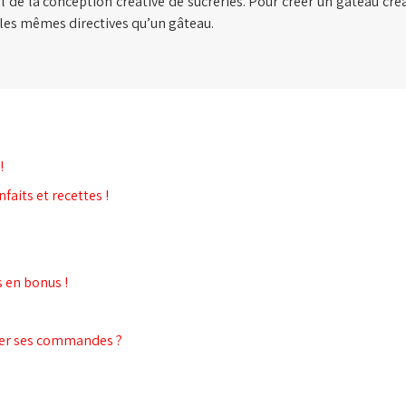
 de la conception créative de sucreries. Pour créer un gâteau créa
t les mêmes directives qu’un gâteau.
!
faits et recettes !
s en bonus !
her ses commandes ?