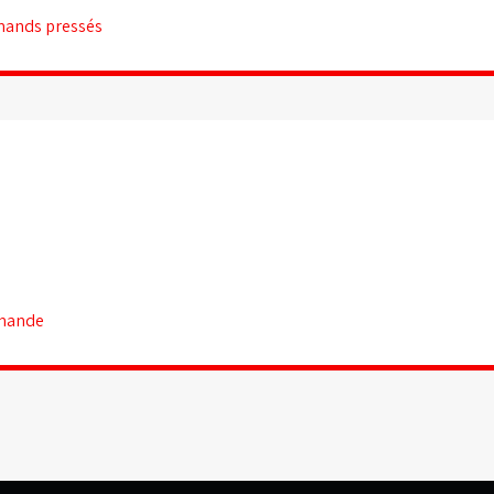
rmands pressés
lemande