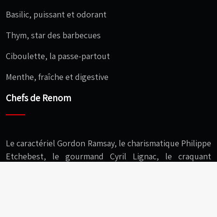
Basilic, puissant et odorant
Thym, star des barbecues
Ciboulette, la passe-partout
Menthe, fraîche et digestive
Chefs de Renom
Le caractériel Gordon Ramsay, le charismatique Philippe
Etchebest, le gourmand Cyril Lignac, le craquant
Christophe Michalak, l’audacieux Cédric Grolet…
C’est le moi le chef : s’équiper, cuisiner, savourer !
Plan du site