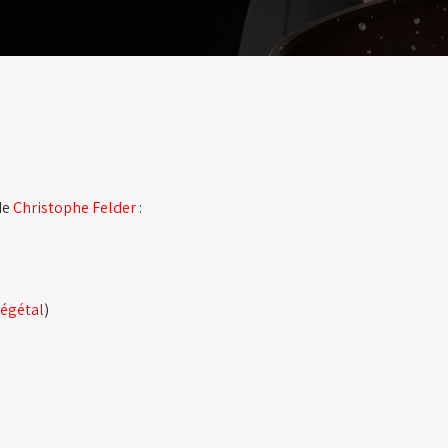
de
Christophe Felder
:
végétal
)