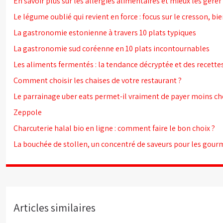
En savoir plus sur les allergies alimentaires et mieux les gérer 
Le légume oublié qui revient en force : focus sur le cresson, bien
La gastronomie estonienne à travers 10 plats typiques
La gastronomie sud coréenne en 10 plats incontournables
Les aliments fermentés : la tendance décryptée et des recette
Comment choisir les chaises de votre restaurant ?
Le parrainage uber eats permet-il vraiment de payer moins c
Zeppole
Charcuterie halal bio en ligne : comment faire le bon choix ?
La bouchée de stollen, un concentré de saveurs pour les gou
Articles similaires