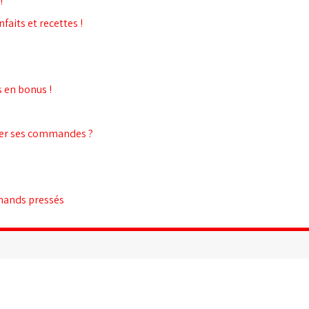
!
faits et recettes !
s en bonus !
her ses commandes ?
rmands pressés