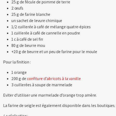
25 g de fécule de pomme de terre
2 œufs
25 g de farine blanche
un sachet de levure chimique
1/2 cuillerée à café de mélange quatre-épices
1 cuillerée à café de cannelle en poudre
1 c à café de sel fin
80 g de beurre mou
+20 g de beurre et un peu de farine pour le moule
Pour la finition :
1 orange
200 g de
confiture d’abricots à la vanille
3 cuillerées à soupe de marmelade
Eviter d’utiliser une marmelade d’orange trop amère.
La farine de seigle est également disponible dans les boutiques 
La réalisation
: