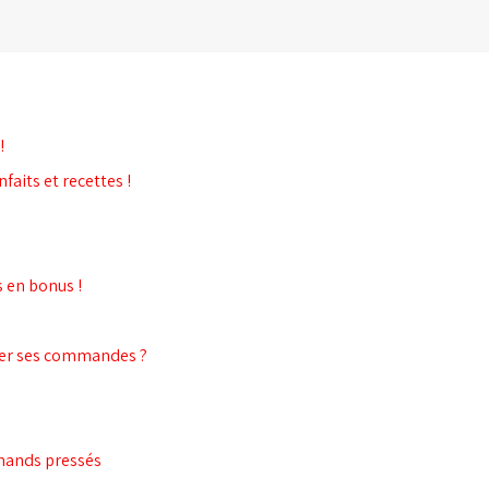
!
faits et recettes !
s en bonus !
her ses commandes ?
rmands pressés