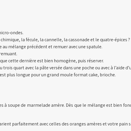
micro-ondes.
 chimique, la fécule, la cannelle, la cassonade et le quatre-épices ?
e au mélange précédent et remuer avec une spatule.
 remuant.
orsque cette dernière est bien homogène, puis réserver.
u trois quart avec la pâte versée dans une poche ou avec à l’aide d’
n est plus longue pour un grand moule format cake, brioche.
llères à soupe de marmelade amère. Dès que le mélange est bien fon
marient parfaitement avec celles des oranges amères et votre pain 