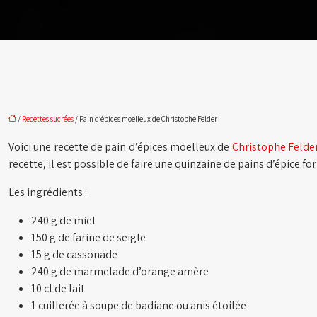
/
Recettes sucrées
/ Pain d’épices moelleux de Christophe Felder
Voici une recette de pain d’épices moelleux de
Christophe Felde
recette, il est possible de faire une quinzaine de pains d’épice f
Les ingrédients :
240 g de miel
150 g de farine de seigle
15 g de cassonade
240 g de marmelade d’orange amère
10 cl de lait
1 cuillerée à soupe de badiane ou anis étoilée