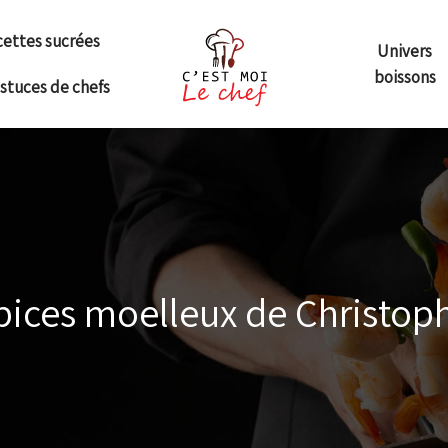
ettes sucrées
Univers
boissons
astuces de chefs
pices moelleux de Christop