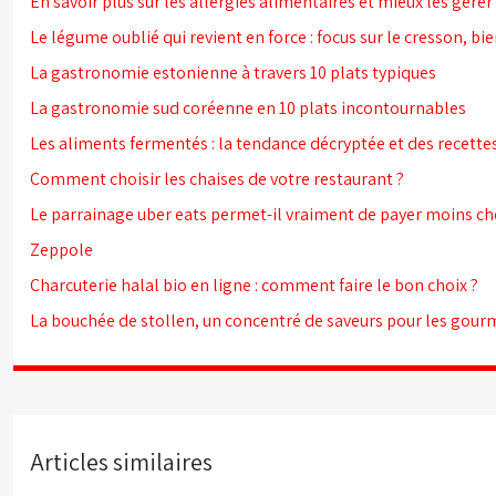
En savoir plus sur les allergies alimentaires et mieux les gérer 
Le légume oublié qui revient en force : focus sur le cresson, bien
La gastronomie estonienne à travers 10 plats typiques
La gastronomie sud coréenne en 10 plats incontournables
Les aliments fermentés : la tendance décryptée et des recette
Comment choisir les chaises de votre restaurant ?
Le parrainage uber eats permet-il vraiment de payer moins c
Zeppole
Charcuterie halal bio en ligne : comment faire le bon choix ?
La bouchée de stollen, un concentré de saveurs pour les gou
Articles similaires