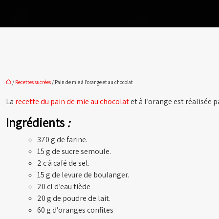
/
Recettes sucrées
/ Pain de mie à l’orange et au chocolat
La
recette du pain de mie
au chocolat
et à l’orange est réalisée p
Ingrédients
:
370 g de farine.
15 g de sucre semoule.
2 c à café de sel.
15 g de levure de boulanger.
20 cl d’eau tiède
20 g de poudre de lait.
60 g d’oranges confites