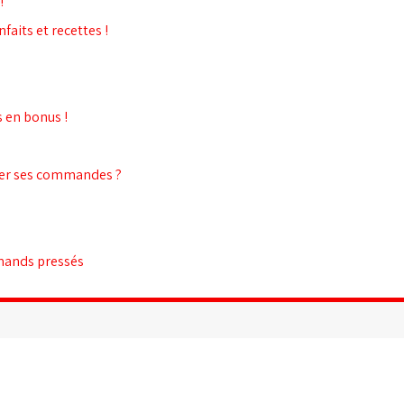
!
faits et recettes !
s en bonus !
her ses commandes ?
rmands pressés